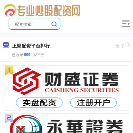
正规配资平台排行
更多
已收录
999
+家平台