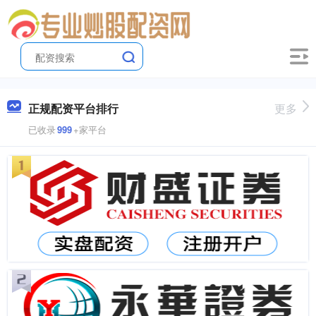
正规配资平台排行
更多
已收录
999
+家平台