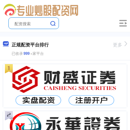
正规配资平台排行
更多
已收录
999
+家平台