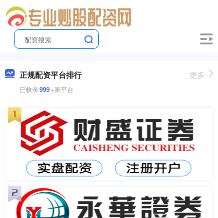
正规配资平台排行
更多
已收录
999
+家平台