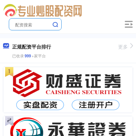
正规配资平台排行
更多
已收录
999
+家平台