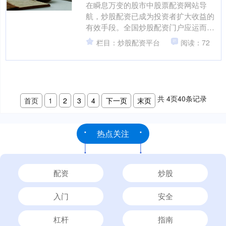
在瞬息万变的股市中股票配资网站导
航，炒股配资已成为投资者扩大收益的
有效手段。全国炒股配资门户应运而
生，为投资者提供一站式配资服务，助
栏目：炒股配资平台
阅读：72
你投资无忧。 1. **确定....
共
4
页
40
条记录
首页
1
2
3
4
下一页
末页
热点关注
配资
炒股
入门
安全
杠杆
指南