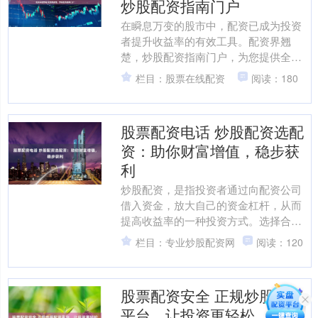
炒股配资指南门户
在瞬息万变的股市中，配资已成为投资
者提升收益率的有效工具。配资界翘
楚，炒股配资指南门户，为您提供全面
的配资指南，助您在投资道路上乘风破
栏目：股票在线配资
阅读：180
浪。 在线股票配资是一种金....
股票配资电话 炒股配资选配
资：助你财富增值，稳步获
利
炒股配资，是指投资者通过向配资公司
借入资金，放大自己的资金杠杆，从而
提高收益率的一种投资方式。选择合适
的配资公司至关重要，因为它直接影响
栏目：专业炒股配资网
阅读：120
到投资者的资金安全和收益....
股票配资安全 正规炒股配资
平台，让投资更轻松