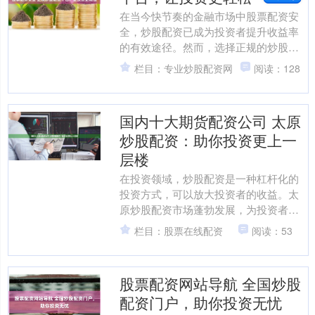
在当今快节奏的金融市场中股票配资安
全，炒股配资已成为投资者提升收益率
的有效途径。然而，选择正规的炒股配
资平台至关重要，以确保资金安全和投
栏目：专业炒股配资网
阅读：128
资收益。 配资炒股中心提....
国内十大期货配资公司 太原
炒股配资：助你投资更上一
层楼
在投资领域，炒股配资是一种杠杆化的
投资方式，可以放大投资者的收益。太
原炒股配资市场蓬勃发展，为投资者提
供了多元化的配资选择。 1. 注册资金要
栏目：股票在线配资
阅读：53
求：不同的股票配资....
股票配资网站导航 全国炒股
配资门户，助你投资无忧