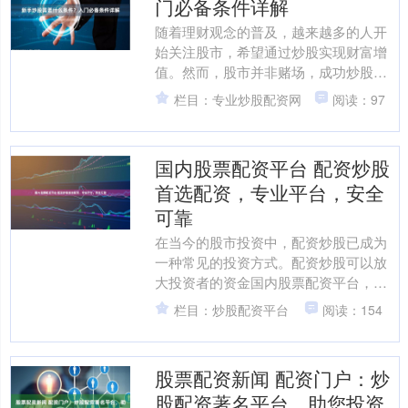
门必备条件详解
随着理财观念的普及，越来越多的人开
始关注股市，希望通过炒股实现财富增
值。然而，股市并非赌场，成功炒股需
要具备一定的条件。对于新手而言，在
栏目：专业炒股配资网
阅读：97
踏入股市之前，必须做好充....
国内股票配资平台 配资炒股
首选配资，专业平台，安全
可靠
在当今的股市投资中，配资炒股已成为
一种常见的投资方式。配资炒股可以放
大投资者的资金国内股票配资平台，提
高收益率，但同时也存在一定的风险。
栏目：炒股配资平台
阅读：154
因此，选择一家专业、安全....
股票配资新闻 配资门户：炒
股配资著名平台，助您投资