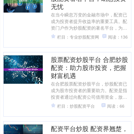
无忧
在当今瞬息万变的金融市场中，配资已
成为投资者提升收益率的重要工具。配
资门户作为炒股配资的著名平台，为您
提供安全可靠的配资服务，助您投资无
栏目：专业炒股配资网
阅读：136
忧。 * **选择正规的....
股票配资炒股平台 合肥炒股
配资：助力股市投资，把握
财富机遇
在合肥股票配资炒股平台，炒股配资已
成为股市投资者的重要助力。配资是指
投资者通过向配资公司借用资金，放大
自己的资金规模，从而提高投资收益。 *
栏目：炒股配资平台
阅读：66
**放大收益：**....
配资平台炒股 配资界翘楚，