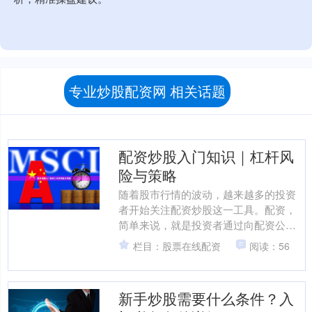
专业炒股配资网 相关话题
配资炒股入门知识｜杠杆风
险与策略
随着股市行情的波动，越来越多的投资
者开始关注配资炒股这一工具。配资，
简单来说，就是投资者通过向配资公司
借入资金来放大自己的投资本金炒股配
栏目：股票在线配资
阅读：56
资平台，从而在股市中获得....
新手炒股需要什么条件？入