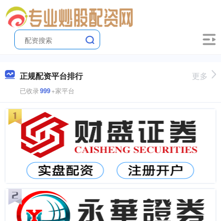
正规配资平台排行
更多
已收录
999
+家平台