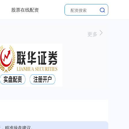
股票在线配资
更多
析，精准操盘建议。