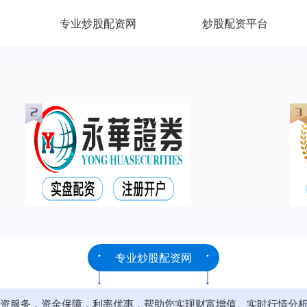
专业炒股配资网
炒股配资平台
专业炒股配资网
资服务，资金保障，利率优惠，帮助您实现财富增值。实时行情分