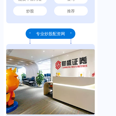
炒股
推荐
专业炒股配资网