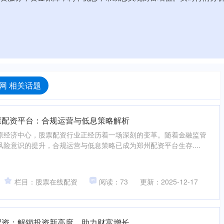
网 相关话题
票配资平台：合规运营与低息策略解析
原经济中心，股票配资行业正经历着一场深刻的变革。随着金融监管
险意识的提升，合规运营与低息策略已成为郑州配资平台生存....
栏目：股票在线配资
阅读：73
更新：2025-12-17
配资：解锁投资新高度，助力财富增长